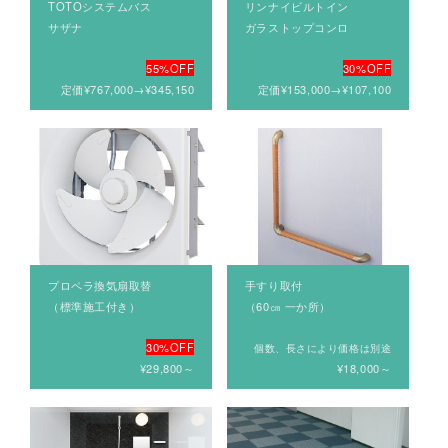
TOTOシステムバス
リンナイビルトイン
サザナ
ガラストップコンロ
55%OFF
30%OFF
定価¥767,000→¥345,150
定価¥153,000→¥107,100
プロペラ換気扇取替
手すり取付
（標準施工付き）
（60㎝ 一か所）
30%OFF
個数、長さにより価格は別途
¥29,800～
¥18,000～