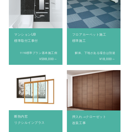
マンションUB
フロアカーペット施工
標準取付工事付
標準施工
1116標準プラン基本施工例
解体、下地がある場合は別途
¥598,000～
¥18,000～
断熱内窓
押入れ→クローゼット
リクシルインプラス
改装工事