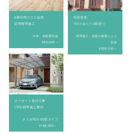
6畳洋間クロス貼替
外壁塗装
貼替標準施工
100㎡あたり3回塗り
巾木、移動費別途
標準施工、塗装の種類により
¥45,000～
別途
¥398,000～
カーポート取付工事
LIXIL標準施工費付
ネスカR20-50型タイプ
¥168,000～