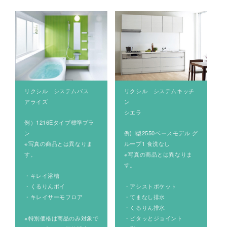
リクシル システムバス
リクシル システムキッチ
アライズ
ン
シエラ
例）1216Eタイプ標準プラ
ン
例) I型2550ベースモデル グ
※写真の商品とは異なりま
ループ1 食洗なし
す。
※写真の商品とは異なりま
す。
・キレイ浴槽
・くるりんポイ
・アシストポケット
・キレイサーモフロア
・てまなし排水
・くるりん排水
※特別価格は商品のみ対象で
・ピタッとジョイント