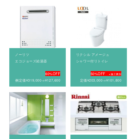
ノーリツ
リクシル アメージュ
エコジョーズ給湯器
シャワー付リトイレ
60%OFF
50%OFF
※施工費別
例
定価¥319,000→¥127,600
定価¥203,000→¥101,800