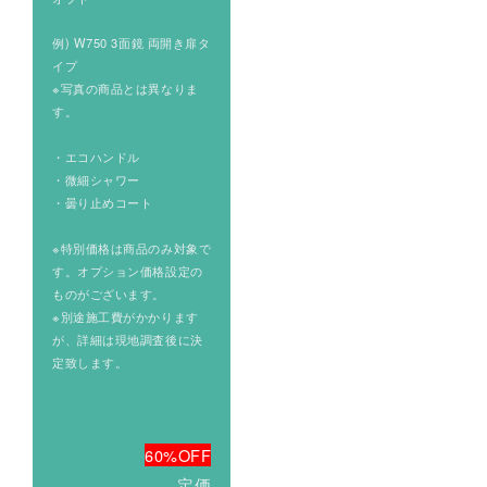
例) W750 3面鏡 両開き扉タ
イプ
※写真の商品とは異なりま
す。
・エコハンドル
・微細シャワー
・曇り止めコート
※特別価格は商品のみ対象で
す。オプション価格設定の
ものがございます。
※別途施工費がかかります
が、詳細は現地調査後に決
定致します。
60%OFF
定価