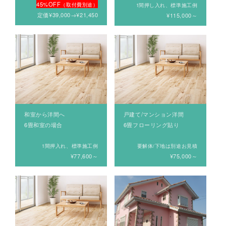
45%OFF
（取付費別途）
1間押し入れ、標準施工例
定価¥39,000→¥21,450
¥115,000～
和室から洋間へ
戸建て/マンション洋間
6畳和室の場合
6畳フローリング貼り
1間押入れ、標準施工例
要解体/下地は別途お見積
¥77,600～
¥75,000～